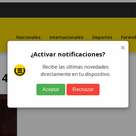
Nacionales
Internacionales
Deportes
Faránd
×
¿Activar notificaciones?
Recibe las últimas novedades
 4 de Villa Nueva
directamente en tu dispositivo.
Aceptar
Rechazar