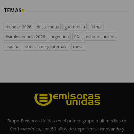
TEMAS
mundial 2026
destacadas
guatemala
fútbol
#viralesmundial2026
argentina
fifa
estados unidos
españa
noticias de guatemala
messi
Grupo Emisoras Unidas es el primer grupo multimedios de
Centroamérica, con 60 años de experiencia innovando y