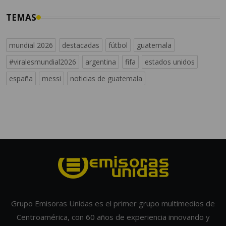
TEMAS
mundial 2026
destacadas
fútbol
guatemala
#viralesmundial2026
argentina
fifa
estados unidos
españa
messi
noticias de guatemala
Grupo Emisoras Unidas es el primer grupo multimedios de
Centroamérica, con 60 años de experiencia innovando y