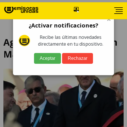
×
¿Activar notificaciones?
Recibe las últimas novedades
Agenda Papa Francisco en
directamente en tu dispositivo.
Marsella
Aceptar
Rechazar