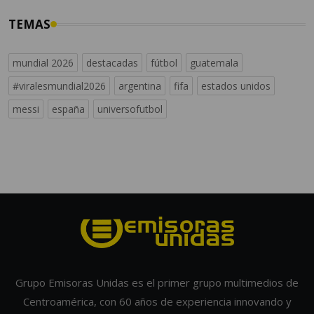
TEMAS
mundial 2026
destacadas
fútbol
guatemala
#viralesmundial2026
argentina
fifa
estados unidos
messi
españa
universofutbol
Grupo Emisoras Unidas es el primer grupo multimedios de
Centroamérica, con 60 años de experiencia innovando y