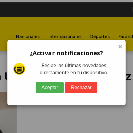
Nacionales
Internacionales
Deportes
Faránd
×
¿Activar notificaciones?
Recibe las últimas novedades
a Uruguay de Luis Suárez
directamente en tu dispositivo.
Aceptar
Rechazar