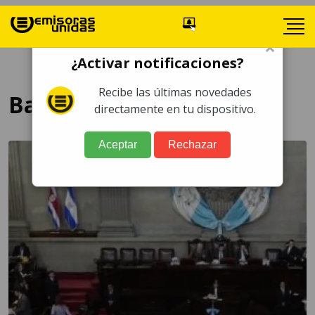
×
¿Activar notificaciones?
Recibe las últimas novedades
Banco Mundia
directamente en tu dispositivo.
Aceptar
Rechazar