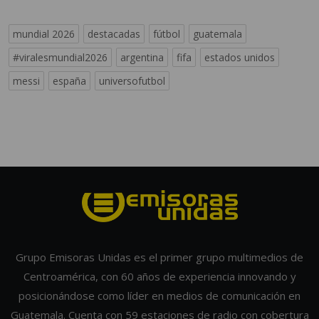
mundial 2026
destacadas
fútbol
guatemala
#viralesmundial2026
argentina
fifa
estados unidos
messi
españa
universofutbol
Grupo Emisoras Unidas es el primer grupo multimedios de
Centroamérica, con 60 años de experiencia innovando y
posicionándose como líder en medios de comunicación en
Guatemala. Cuenta con 59 estaciones de radio con cobertura