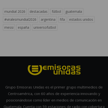
mundial 2026
destacadas
fútbol
guatemala
#viralesmundial2026
argentina
fifa
estados unidos
messi
españa
universofutbol
Grupo Emisoras Unidas es el primer grupo multimedios de
Centroamérica, con 60 años de experiencia innovando y
posicionándose como líder en medios de comunicación en
Guatemala. Cuenta con 59 estaciones de radio con cobertura