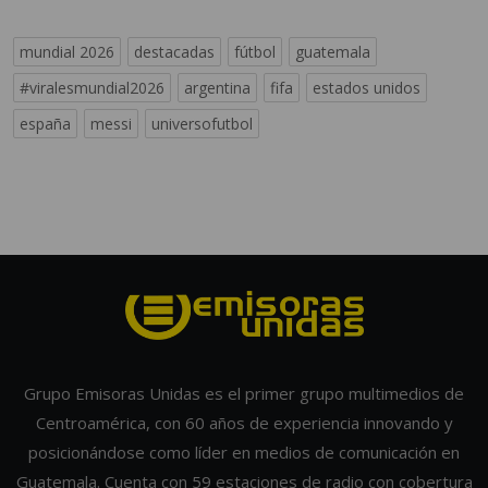
mundial 2026
destacadas
fútbol
guatemala
#viralesmundial2026
argentina
fifa
estados unidos
españa
messi
universofutbol
Grupo Emisoras Unidas es el primer grupo multimedios de
Centroamérica, con 60 años de experiencia innovando y
posicionándose como líder en medios de comunicación en
Guatemala. Cuenta con 59 estaciones de radio con cobertura