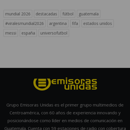
mundial 2026
destacadas
fútbol
guatemala
#viralesmundial2026
argentina
fifa
estados unidos
messi
españa
universofutbol
Grupo Emisoras Unidas es el primer grupo multimedios de
Centroamérica, con 60 años de experiencia innovando y
posicionándose como líder en medios de comunicación en
Guatemala. Cuenta con 59 estaciones de radio con cobertura