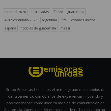
mundial 2026
destacadas
fútbol
guatemala
#viralesmundial2026
argentina
fifa
estados unidos
españa
noticias de guatemala
messi
Grupo Emisoras Unidas es el primer grupo multimedios de
Centroamérica, con 60 años de experiencia innovando y
posicionándose como líder en medios de comunicación en
Guatemala. Cuenta con 59 estaciones de radio con cobertura