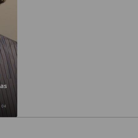
mas
 04