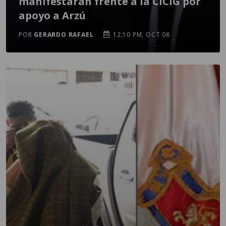
manifestarán frente a la CICIG por
apoyo a Arzú
POR
GERARDO RAFAEL
12:10 PM, OCT 08