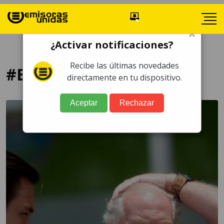
×
¿Activar notificaciones?
Recibe las últimas novedades
#EUAntejucioArzú
directamente en tu dispositivo.
Aceptar
Rechazar