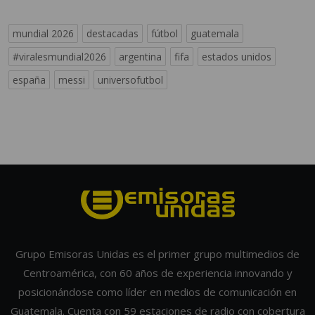
mundial 2026
destacadas
fútbol
guatemala
#viralesmundial2026
argentina
fifa
estados unidos
españa
messi
universofutbol
Grupo Emisoras Unidas es el primer grupo multimedios de
Centroamérica, con 60 años de experiencia innovando y
posicionándose como líder en medios de comunicación en
Guatemala. Cuenta con 59 estaciones de radio con cobertura