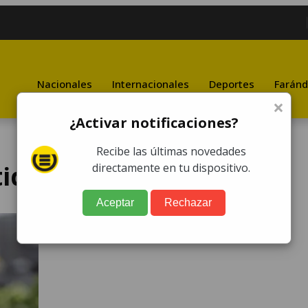
Nacionales
Internacionales
Deportes
Faránd
×
¿Activar notificaciones?
Recibe las últimas novedades
tido transparente
directamente en tu dispositivo.
Aceptar
Rechazar