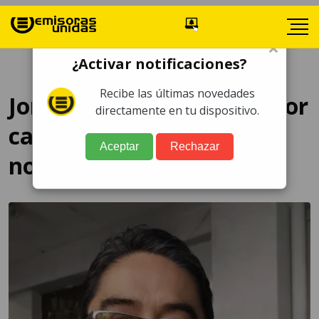
×
¿Activar notificaciones?
Recibe las últimas novedades
Jordán Rodas reacciona por
directamente en tu dispositivo.
captura en su contra
Aceptar
Rechazar
noviembre 2023