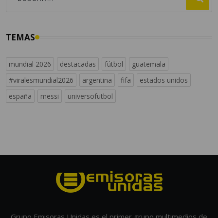
TEMAS
mundial 2026
destacadas
fútbol
guatemala
#viralesmundial2026
argentina
fifa
estados unidos
españa
messi
universofutbol
Grupo Emisoras Unidas es el primer grupo multimedios de