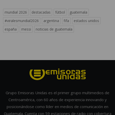
mundial 2026
destacadas
fútbol
guatemala
#viralesmundial2026
argentina
fifa
estados unidos
españa
messi
noticias de guatemala
Grupo Emisoras Unidas es el primer grupo multimedios de
Centroamérica, con 60 años de experiencia innovando y
posicionándose como líder en medios de comunicación en
Guatemala. Cuenta con 59 estaciones de radio con cobertura