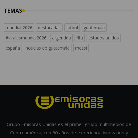
TEMAS
mundial 2026
destacadas
fútbol
guatemala
#viralesmundial2026
argentina
fifa
estados unidos
españa
noticias de guatemala
messi
Grupo Emisoras Unidas es el primer grupo multimedios de
Centroamérica, con 60 años de experiencia innovando y