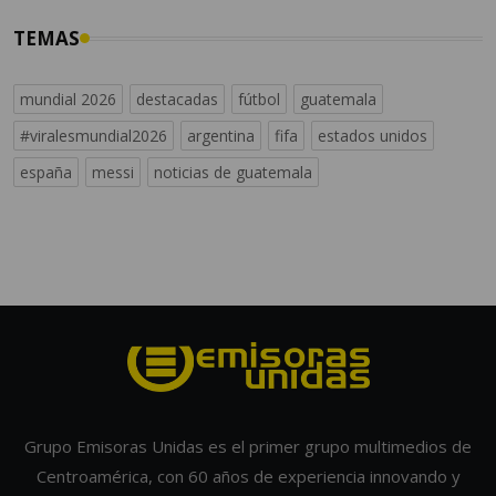
TEMAS
mundial 2026
destacadas
fútbol
guatemala
#viralesmundial2026
argentina
fifa
estados unidos
españa
messi
noticias de guatemala
Grupo Emisoras Unidas es el primer grupo multimedios de
Centroamérica, con 60 años de experiencia innovando y