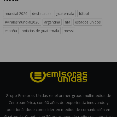
mundial 2026
destacadas
guatemala
fútbol
#viralesmundial2026
argentina
fifa
estados unidos
españa
noticias de guatemala
messi
Grupo Emisoras Unidas es el primer grupo multimedios de
Centroamérica, con 60 años de experiencia innovando y
posicionándose como líder en medios de comunicación en
Guatemala. Cuenta con 59 estaciones de radio con cobertura