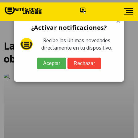
×
¿Activar notificaciones?
Recibe las últimas novedades
Larry Hernández seña
directamente en tu dispositivo.
obscena empleado
Aceptar
Rechazar