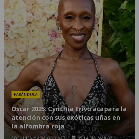
FARÁNDULA
Oscar 2025: Cynthia Erivo acapara la
atención con sus exóticas uñas en
la alfombra roja
POR LUISA MARIA GODINEZ
05:14 PM, MAR 02