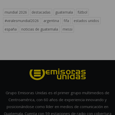
mundial 2026
destacadas
guatemala
fútbol
#viralesmundial2026
argentina
fifa
estados unidos
españa
noticias de guatemala
messi
Grupo Emisoras Unidas es el primer grupo multimedios de
Centroamérica, con 60 años de experiencia innovando y
posicionándose como líder en medios de comunicación en
Guatemala. Cuenta con 59 estaciones de radio con cobertura