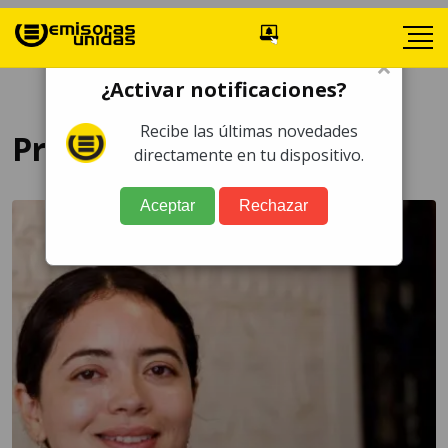
×
¿Activar notificaciones?
Recibe las últimas novedades
Princesa de Girona
directamente en tu dispositivo.
Aceptar
Rechazar