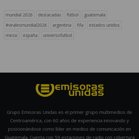
mundial 2026
destacadas
fútbol
guatemala
#viralesmundial2026
argentina
fifa
estados unidos
messi
españa
universofutbol
Grupo Emisoras Unidas es el primer grupo multimedios de
Centroamérica, con 60 años de experiencia innovando y
posicionándose como líder en medios de comunicación en
Guatemala. Cuenta con 59 estaciones de radio con cobertura