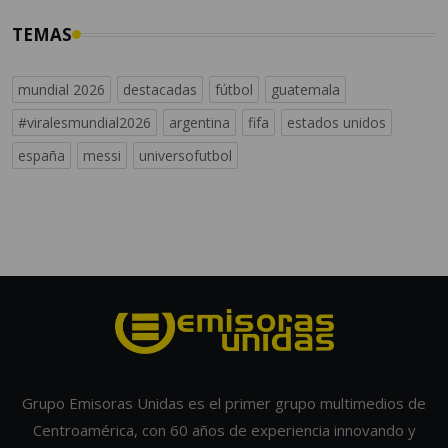
TEMAS
mundial 2026
destacadas
fútbol
guatemala
#viralesmundial2026
argentina
fifa
estados unidos
españa
messi
universofutbol
Grupo Emisoras Unidas es el primer grupo multimedios de
Centroamérica, con 60 años de experiencia innovando y