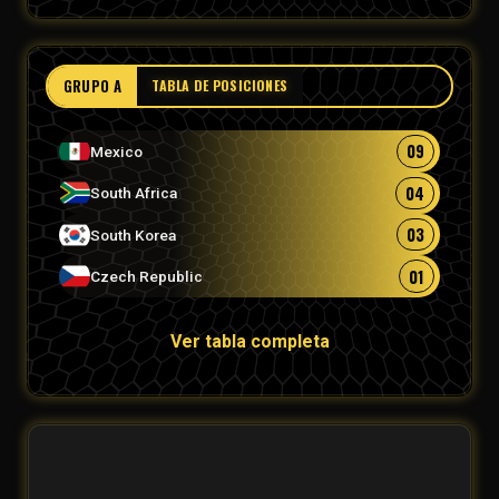
GRUPO A
TABLA DE POSICIONES
09
Mexico
04
South Africa
03
South Korea
01
Czech Republic
Ver tabla completa