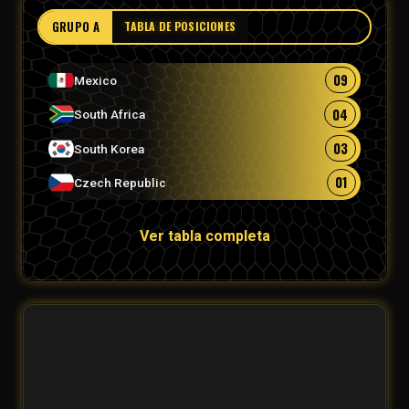
GRUPO A
TABLA DE POSICIONES
09
Mexico
04
South Africa
03
South Korea
01
Czech Republic
Ver tabla completa