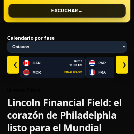
ESCUCHAR
→
Calendario por fase
04/07
CAN
PAR
❮
❯
11:00 HS
MOR
FRA
FINALIZADO
FI
Universo Fútbol
Lincoln Financial Field: el
corazón de Philadelphia
listo para el Mundial