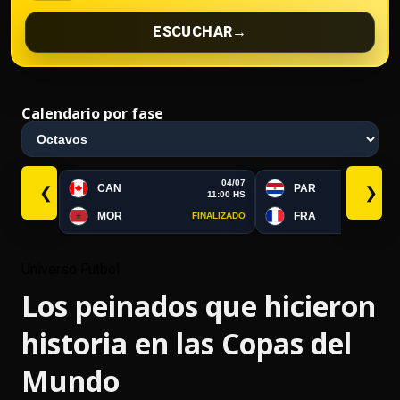
ESCUCHAR
→
Calendario por fase
04/07
CAN
PAR
❮
❯
11:00 HS
MOR
FRA
FINALIZADO
FI
Universo Futbol
Los peinados que hicieron
historia en las Copas del
Mundo