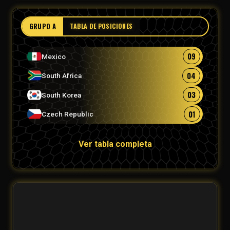
GRUPO A
TABLA DE POSICIONES
09
Mexico
04
South Africa
03
South Korea
01
Czech Republic
Ver tabla completa