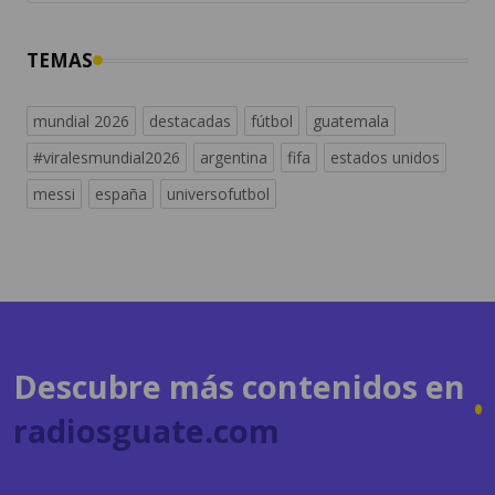
TEMAS
mundial 2026
destacadas
fútbol
guatemala
#viralesmundial2026
argentina
fifa
estados unidos
messi
españa
universofutbol
Descubre más contenidos en
radiosguate.com