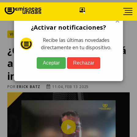
×
¿Activar notificaciones?
VIDEOS
Recibe las últimas novedades
¿Qué beneficios aportará
directamente en tu dispositivo.
a Guatemala está
Aceptar
Rechazar
inversión en México?
POR
ERICK BATZ
11:04, FEB 13 2025