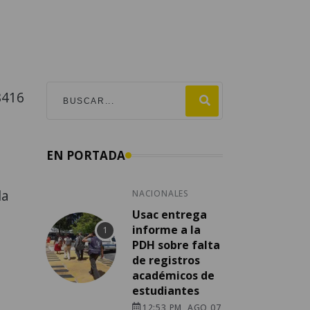
8416
EN PORTADA
la
NACIONALES
Usac entrega
informe a la
PDH sobre falta
de registros
académicos de
estudiantes
12:53 PM, AGO 07