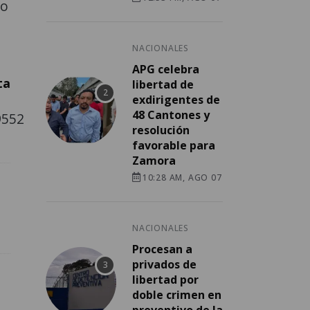
lo
NACIONALES
APG celebra
ta
libertad de
exdirigentes de
48 Cantones y
9552
resolución
favorable para
Zamora
10:28 AM, AGO 07
NACIONALES
Procesan a
privados de
libertad por
doble crimen en