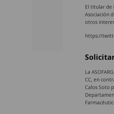
El titular de
Asociación d
otros intere
https://twi
Solicita
La ASOFARGU
CC, en contr
Calos Soto pa
Departament
Farmacéutic