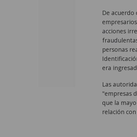
De acuerdo c
empresarios,
acciones irr
fraudulenta
personas rea
Identificaci
era ingresad
Las autorid
"empresas d
que la mayor
relación con