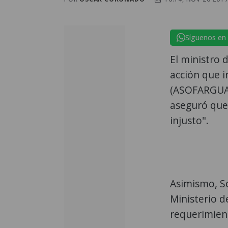
Síguenos en
El ministro 
acción que i
(ASOFARGUA)
aseguró que 
injusto".
Asimismo, So
Ministerio d
requerimient