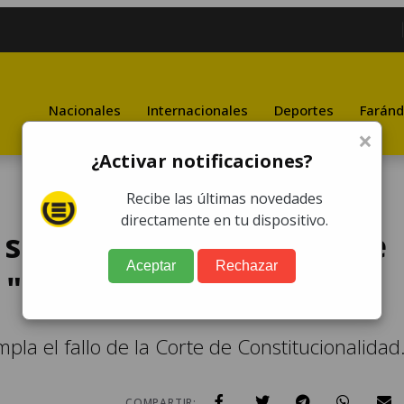
Nacionales
Internacionales
Deportes
Faránd
×
¿Activar notificaciones?
Recibe las últimas novedades
directamente en tu dispositivo.
 señala que la acción de
Aceptar
Rechazar
"injusta"
la el fallo de la Corte de Constitucionalidad
7
COMPARTIR: