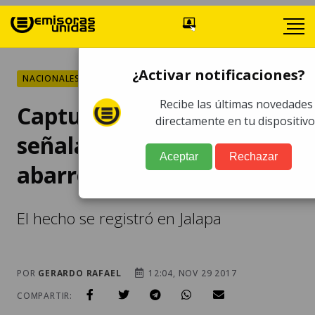
¿Activar notificaciones?
NACIONALES
Recibe las últimas novedades
Capturan a hombre
directamente en tu dispositivo
señalado de asaltar una
Aceptar
Rechazar
abarrotería
El hecho se registró en Jalapa
POR
GERARDO RAFAEL
12:04, NOV 29 2017
COMPARTIR: