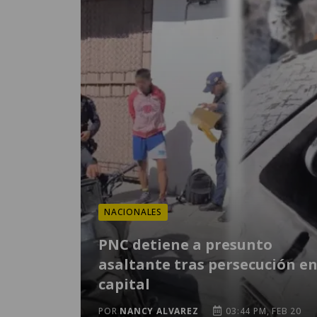
NACIONALES
PNC detiene a presunto
asaltante tras persecución en
capital
POR
NANCY ALVAREZ
03:44 PM, FEB 20