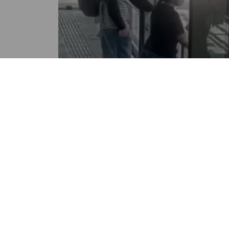
NACIONALES
Municipalidad presenta
denuncia contra asaltante
captado en video
POR NANCY ALVAREZ
01:16 PM, JUN 05