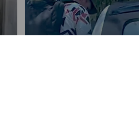
NACIONALES
Revelan imágenes de sujeto que
asalta a automovilistas en la
zona 10
POR OLIVER PANIAGUA
08:38 AM, APR 03