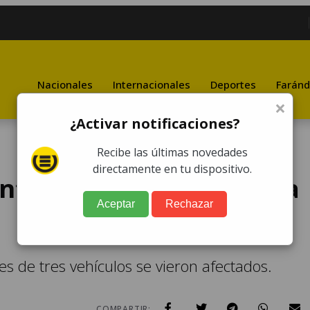
Nacionales
Internacionales
Deportes
Faránd
×
¿Activar notificaciones?
Recibe las últimas novedades
directamente en tu dispositivo.
entes de tránsito en ruta
Aceptar
Rechazar
tes de tres vehículos se vieron afectados.
COMPARTIR: