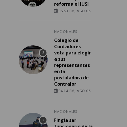
reforma el IUSI
08:53 PM, AGO 06
NACIONALES
Colegio de
Contadores
vota para elegir
a sus
representantes
en la
postuladora de
Contralor
04:14 PM, AGO 06
NACIONALES
Fingía ser
funcionario de la