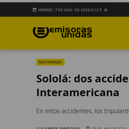
VIERNES, 7 DE AGO. DE 2026 0:13 P. M.
NACIONALES
Sololá: dos accid
Interamericana
En estos accidentes, los tripulan
POR
SANDY SANDOVAL
09:38, JAN 09 2019