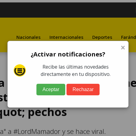
Nacionales
Internacionales
Deportes
Faránd
×
¿Activar notificaciones?
Recibe las últimas novedades
directamente en tu dispositivo.
la a hombre que presum
Aceptar
Rechazar
estuario mostrando sus
uot; pechos
a" a #LordMamador y se hace viral.