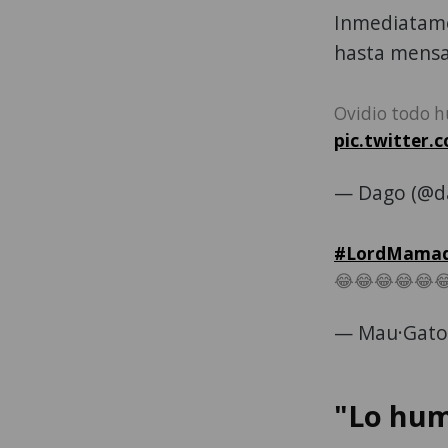
Inmediatame
hasta mensa
Ovidio todo h
pic.twitter
— Dago (@d
#LordMama
😂😂😂😂😂
— Mau·Gato
"Lo hum