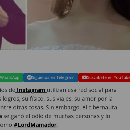
 WhatsApp
Síguenos en Telegram
Suscríbete en YouTub
ios de
Instagram
utilizan esa red social para
logros, su físico, sus viajes, su amor por la
entre otras cosas. Sin embargo, el cibernauta
a
se ganó el odio de muchas personas y lo
 como
#LordMamador
.