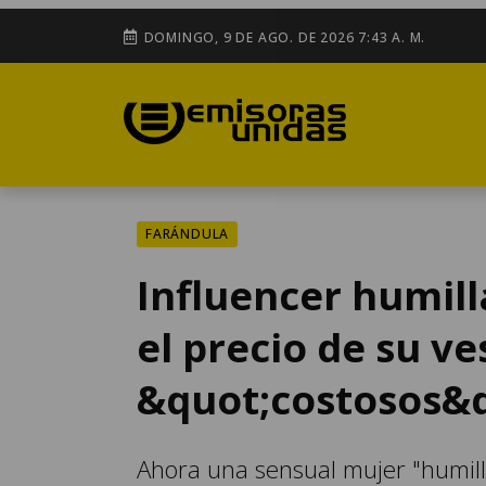
DOMINGO, 9 DE AGO. DE 2026 7:43 A. M.
FARÁNDULA
Influencer humil
el precio de su v
&quot;costosos&q
Ahora una sensual mujer "humill