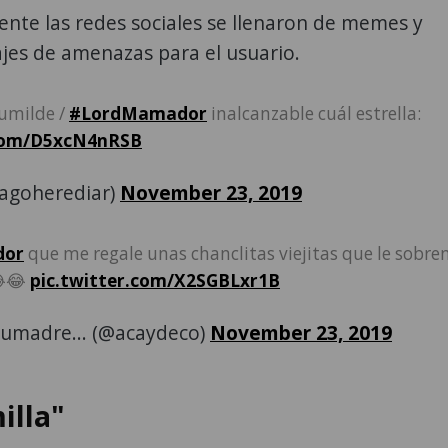
nte las redes sociales se llenaron de memes y
jes de amenazas para el usuario.
umilde /
#LordMamador
inalcanzable cuál estrella:
.com/D5xcN4nRSB
agoherediar)
November 23, 2019
dor
que me regale unas chanclitas viejitas que le sobre
😂
pic.twitter.com/X2SGBLxr1B
umadre... (@acaydeco)
November 23, 2019
illa"