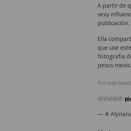
A partir de 
sexy influe
publicación.
Ella compart
que use este
fotografía d
pesos mexic
Por más Gucci 
🤣🤣🤣🤣🤣.
pi
— ❈ Alynana