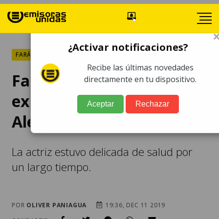
¿Activar notificaciones?
FARÁNDULA
Recibe las últimas novedades
Fallece famosa artista,
directamente en tu dispositivo.
expareja del primer actor
Aceptar
Rechazar
Alejandro Camacho
La actriz estuvo delicada de salud por
un largo tiempo.
POR
OLIVER PANIAGUA
19:36, DEC 11 2019