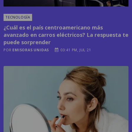
TECNOLOGÍA
¿Cuál es el país centroamericano más
avanzado en carros eléctricos? La respuesta te
puede sorprender
POR
EMISORAS UNIDAS
03:41 PM, JUL 21