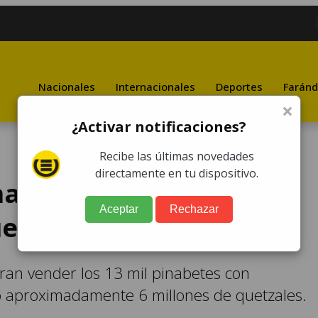
Nacionales
Internacionales
Deportes
Faránd
×
¿Activar notificaciones?
Recibe las últimas novedades
directamente en tu dispositivo.
nabete podría cerrar en
Aceptar
Rechazar
uetzales
ogran vender los 13 mil pinabetes con
 aproximadamente 6 millones de quetzales.