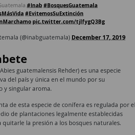
 Guatemala.
#Inab
#BosquesGuatemala
sMásVida
#EvitemosSuExtinción
onMarchamo
pic.twitter.com/tjlfygQ3Bg
temala (@inabguatemala)
December 17, 2019
abete
(Abies guatemalensis Rehder) es una especie
va del país y única en el mundo por su
co y singular aroma.
enta de esta especie de conífera es regulada por e
dio de plantaciones legalmente establecidas
 quitarle la presión a los bosques naturales.