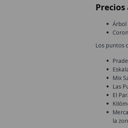
Precios
Árbol
Coron
Los puntos 
Prade
Eskal
Mix S
Las P
El Par
Kilóm
Merca
la zon