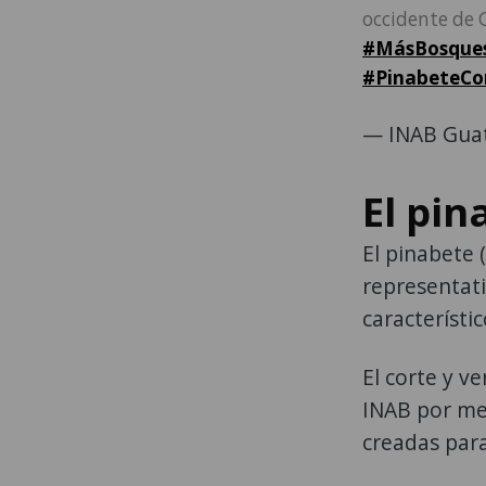
occidente de
#MásBosque
#PinabeteC
— INAB Gua
El pin
El pinabete 
representati
característi
El corte y v
INAB por me
creadas para