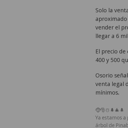
Solo la ven
aproximado d
vender el pr
llegar a 6 m
El precio de
400 y 500 qu
Osorio señal
venta legal 
mínimos.
🤶🎅☃️🌲🎄🌲
Ya estamos a 
árbol de Pina