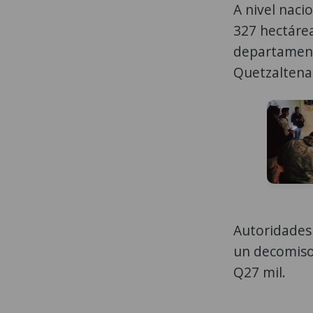
A nivel nac
327 hectárea
departament
Quetzaltena
Autoridades
un decomiso 
Q27 mil.