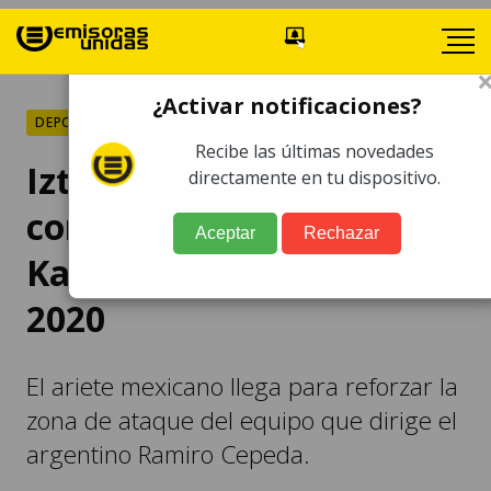
¿Activar notificaciones?
DEPORTES
Recibe las últimas novedades
Iztapa anuncia la
directamente en tu dispositivo.
contratación de Carlos
Aceptar
Rechazar
Kamiani para el Clausura
2020
El ariete mexicano llega para reforzar la
zona de ataque del equipo que dirige el
argentino Ramiro Cepeda.