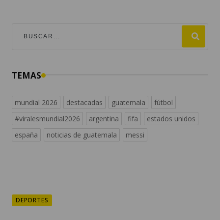
TEMAS
mundial 2026
destacadas
guatemala
fútbol
#viralesmundial2026
argentina
fifa
estados unidos
españa
noticias de guatemala
messi
DEPORTES
Lionel Messi llega a
Rosario tras muerte de su