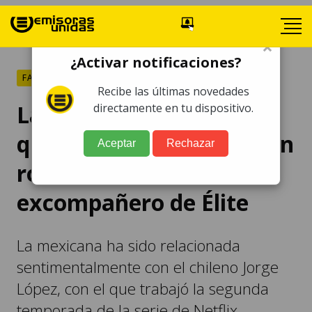
×
¿Activar notificaciones?
FARÁNDULA
Recibe las últimas novedades
La fotografía que revela
directamente en tu dispositivo.
que Danna Paola tiene un
Aceptar
Rechazar
romance con
excompañero de Élite
La mexicana ha sido relacionada
sentimentalmente con el chileno Jorge
López, con el que trabajó la segunda
temporada de la serie de Netflix.