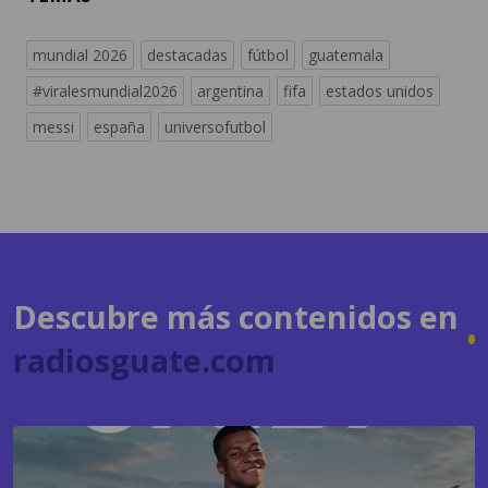
mundial 2026
destacadas
fútbol
guatemala
#viralesmundial2026
argentina
fifa
estados unidos
messi
españa
universofutbol
Descubre más contenidos en
radiosguate.com