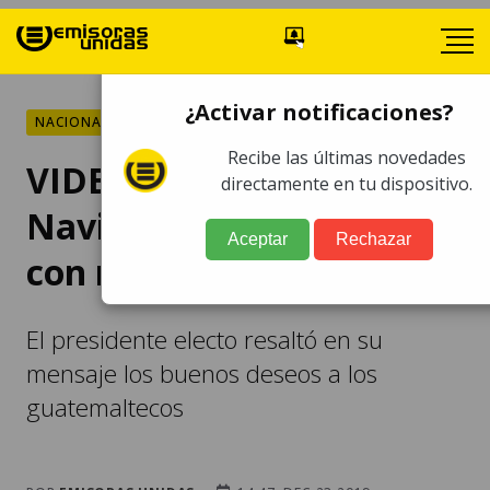
¿Activar notificaciones?
NACIONALES
Recibe las últimas novedades
VIDEO | El mensaje de
directamente en tu dispositivo.
Navidad de Giammattei
Aceptar
Rechazar
con miras al Año Nuevo
El presidente electo resaltó en su
mensaje los buenos deseos a los
guatemaltecos