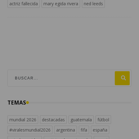
actriz fallecida
mary egida rivera
ned leeds
TEMAS
mundial 2026
destacadas
guatemala
fútbol
#viralesmundial2026
argentina
fifa
españa
estados unidos
noticias de guatemala
messi