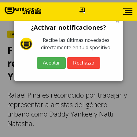
×
¿Activar notificaciones?
FARÁNDULA
Recibe las últimas novedades
FBI allana propiedad de
directamente en tu dispositivo.
representante de Daddy
Aceptar
Rechazar
Yankee
Rafael Pina es reconocido por trabajar y
representar a artistas del género
urbano como Daddy Yankee y Natti
Natasha.