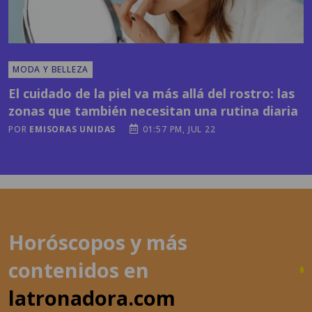
MODA Y BELLEZA
El cuidado de la piel va más allá del rostro: las
zonas que también necesitan una rutina diaria
POR
EMISORAS UNIDAS
01:57 PM, JUL 22
Horóscopos y más
contenidos en
latronadora.com