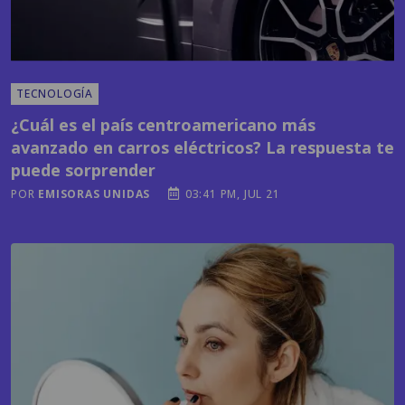
TECNOLOGÍA
¿Cuál es el país centroamericano más
avanzado en carros eléctricos? La respuesta te
puede sorprender
POR
EMISORAS UNIDAS
03:41 PM, JUL 21