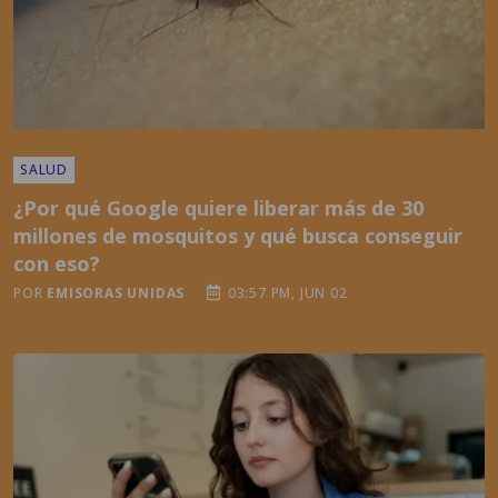
SALUD
¿Por qué Google quiere liberar más de 30
millones de mosquitos y qué busca conseguir
con eso?
POR
EMISORAS UNIDAS
03:57 PM, JUN 02