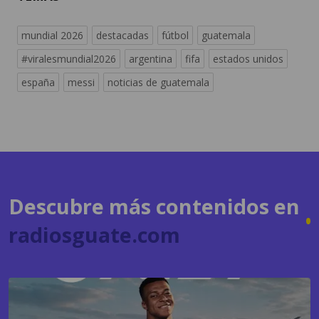
#viralesmundial2026
argentina
fifa
estados unidos
españa
messi
noticias de guatemala
Descubre más contenidos en
radiosguate.com