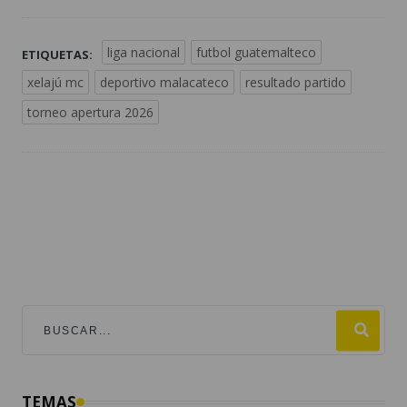
liga nacional
futbol guatemalteco
ETIQUETAS:
xelajú mc
deportivo malacateco
resultado partido
torneo apertura 2026
TEMAS
mundial 2026
destacadas
fútbol
guatemala