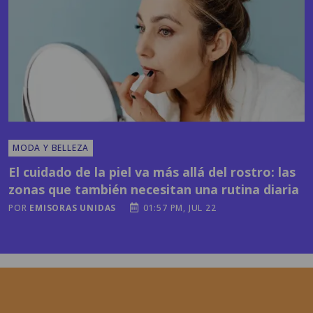
MODA Y BELLEZA
El cuidado de la piel va más allá del rostro: las
zonas que también necesitan una rutina diaria
POR
EMISORAS UNIDAS
01:57 PM, JUL 22
Horóscopos y más
contenidos en