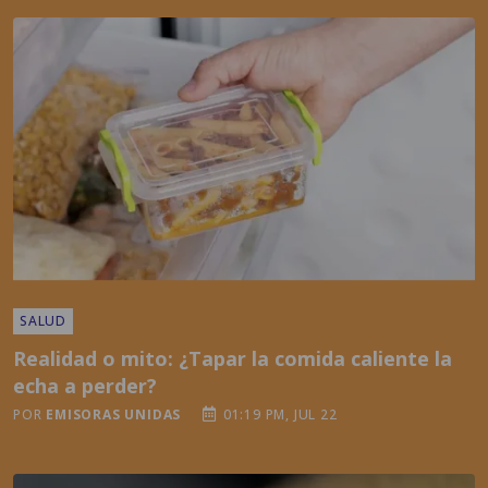
SALUD
Realidad o mito: ¿Tapar la comida caliente la
echa a perder?
POR
EMISORAS UNIDAS
01:19 PM, JUL 22