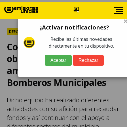
¿Activar notificaciones?
DEPORTES
Recibe las últimas novedades
Coatepecano IB hace
directamente en tu dispositivo.
obra social y dona una
Aceptar
Rechazar
ambulancia a los
Bomberos Municipales
Dicho equipo ha realizado diferentes
actividades con su afición para recaudar
fondos y así continuar con el apoyo a
diferentes sectores del municipio.