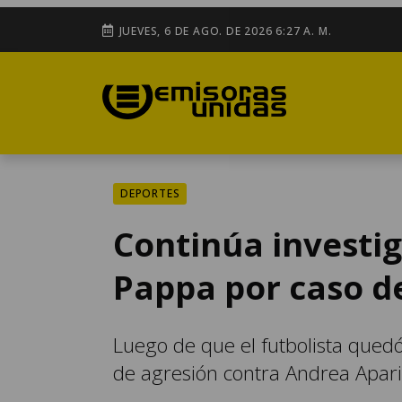
JUEVES, 6 DE AGO. DE 2026 6:27 A. M.
DEPORTES
Continúa investi
Pappa por caso de
Luego de que el futbolista quedó
de agresión contra Andrea Aparic