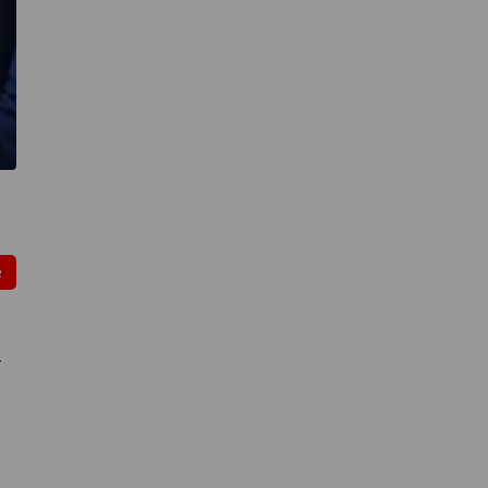
e
e
o