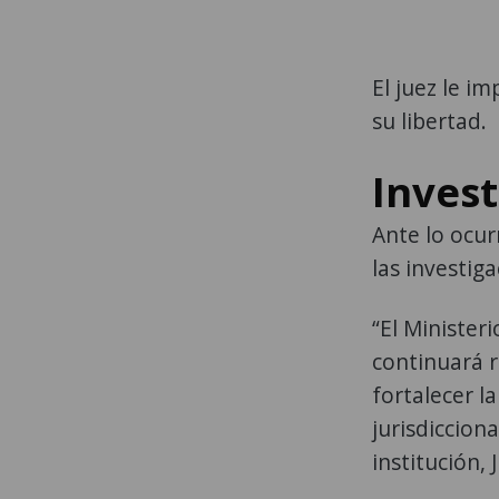
El juez le i
su libertad.
Inves
Ante lo ocur
las investig
“El Ministeri
continuará 
fortalecer l
jurisdicciona
institución,