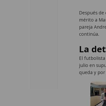
Después de q
mérito a Mar
pareja Andre
continúa.
La de
El futbolis
julio en sup
queda y por 