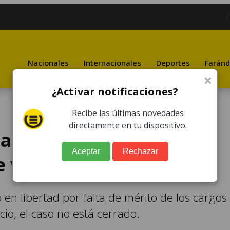
Nacionales
Internacionales
Deportes
Faránd
×
¿Activar notificaciones?
Recibe las últimas novedades
directamente en tu dispositivo.
gación contra Marco
Aceptar
Rechazar
 violencia
 en libertad por falta de mérito de los cargos
io, el caso no está cerrado.