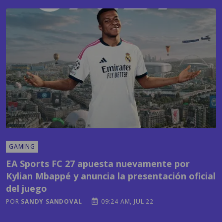
GAMING
EA Sports FC 27 apuesta nuevamente por
Kylian Mbappé y anuncia la presentación oficial
del juego
POR
SANDY SANDOVAL
09:24 AM, JUL 22