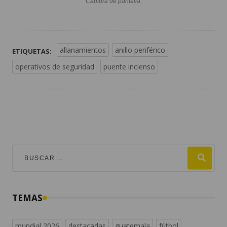
Captura de pantalla.
allanamientos
anillo periférico
ETIQUETAS:
operativos de seguridad
puente incienso
TEMAS
mundial 2026
destacadas
guatemala
fútbol