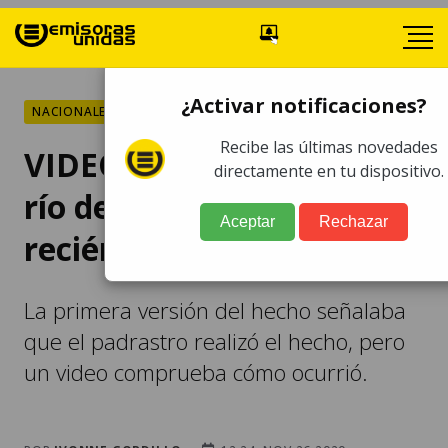
¿Activar notificaciones?
NACIONALES
Recibe las últimas novedades
VIDEO. Mujer tira a un
directamente en tu dispositivo.
río de Huehuetenango a
Aceptar
Rechazar
recién nacido
La primera versión del hecho señalaba
que el padrastro realizó el hecho, pero
un video comprueba cómo ocurrió.