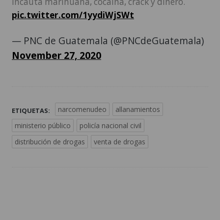
incauta marihuana, cocaína, crack y dinero.
pic.twitter.com/1yydiWjSWt
— PNC de Guatemala (@PNCdeGuatemala)
November 27, 2020
narcomenudeo
allanamientos
ETIQUETAS:
ministerio público
policía nacional civil
distribución de drogas
venta de drogas