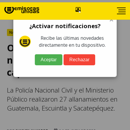
×
¿Activar notificaciones?
NACIONALES
Recibe las últimas novedades
Operativo contra el
directamente en tu dispositivo.
narcomenudeo deja 11
Aceptar
Rechazar
capturados
La Policía Nacional Civil y el Ministerio
Público realizaron 27 allanamientos en
Guatemala, Escuintla y Sacatepéquez.