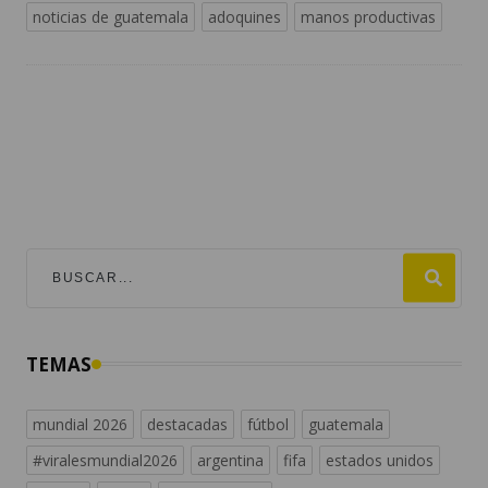
noticias de guatemala
adoquines
manos productivas
TEMAS
mundial 2026
destacadas
fútbol
guatemala
#viralesmundial2026
argentina
fifa
estados unidos
españa
messi
universofutbol