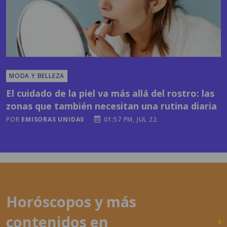
MODA Y BELLEZA
El cuidado de la piel va más allá del rostro: las
zonas que también necesitan una rutina diaria
POR
EMISORAS UNIDAS
01:57 PM, JUL 22
Horóscopos y más
contenidos en