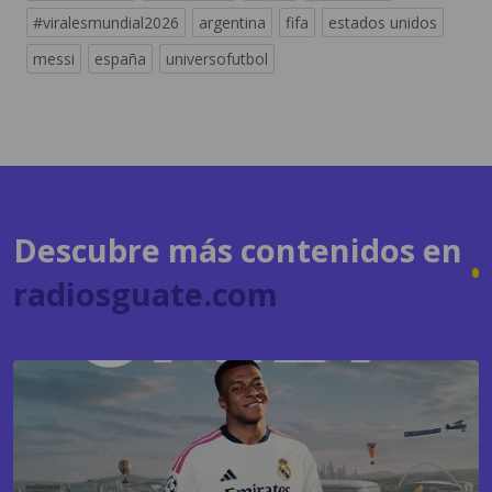
#viralesmundial2026
argentina
fifa
estados unidos
messi
españa
universofutbol
Descubre más contenidos en
radiosguate.com