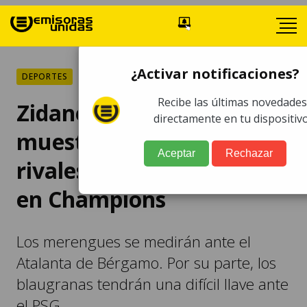
¿Activar notificaciones?
DEPORTES
Recibe las últimas novedades
Zidane y Koeman
directamente en tu dispositivo
muestran respeto por sus
Aceptar
Rechazar
rivales en octavos de final
en Champions
Los merengues se medirán ante el
Atalanta de Bérgamo. Por su parte, los
blaugranas tendrán una difícil llave ante
el PSG.