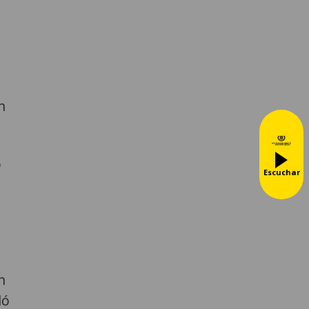
n
ó
Escuchar
n
n
ló