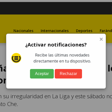
Nacionales
Internacionales
Deportes
Faránd
×
¿Activar notificaciones?
Recibe las últimas novedades
directamente en tu dispositivo.
 la "fiesta de Messi" y l
Aceptar
Rechazar
ona
 su irregularidad en La Liga y este sábado n
nto Che.