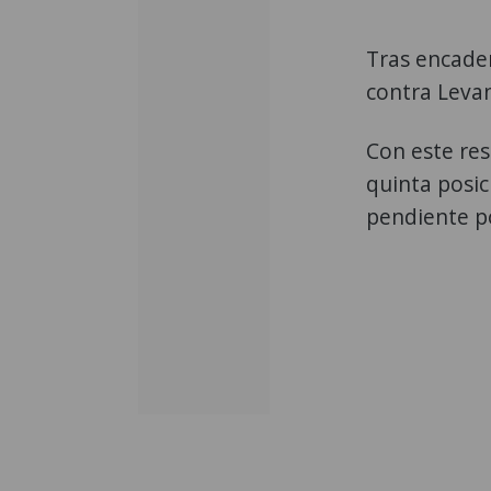
Tras encaden
contra Levan
Con este res
quinta posi
pendiente po