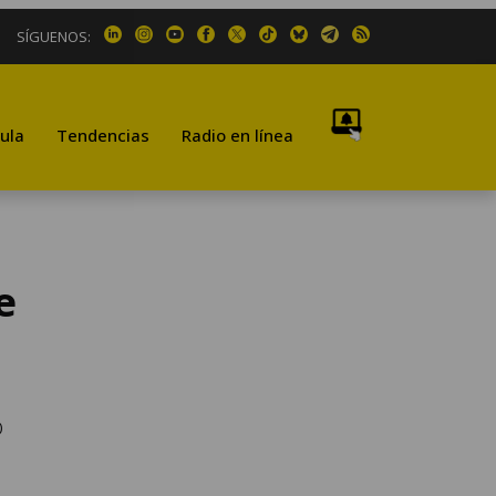
SÍGUENOS:
ula
Tendencias
Radio en línea
e
o