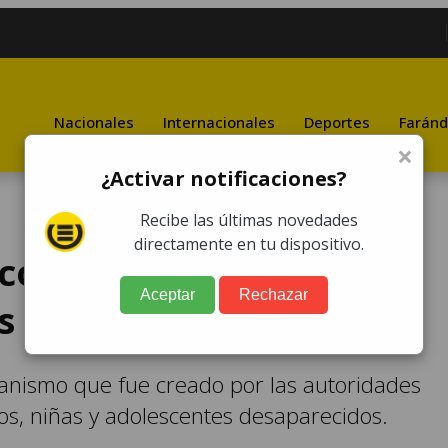
Nacionales
Internacionales
Deportes
Faránd
×
¿Activar notificaciones?
Recibe las últimas novedades
directamente en tu dispositivo.
con alerta Alba-Keneth
Aceptar
Rechazar
os muertos
anismo que fue creado por las autoridades
os, niñas y adolescentes desaparecidos.