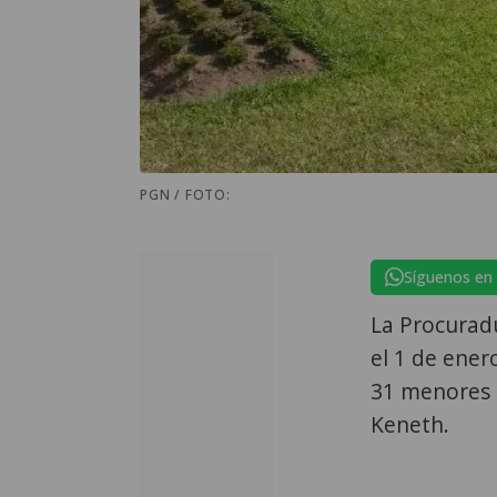
PGN / FOTO:
Síguenos en
La Procurad
el 1 de ener
31 menores p
Keneth.