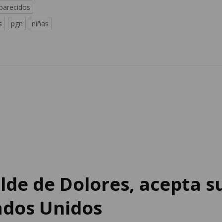
parecidos
s
pgn
niñas
lde de Dolores, acepta s
ados Unidos