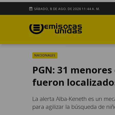
SÁBADO, 8 DE AGO. DE 2026 11:44 A. M.
NACIONALES
PGN: 31 menores 
fueron localizad
La alerta Alba-Keneth es un mec
para agilizar la búsqueda de niñ