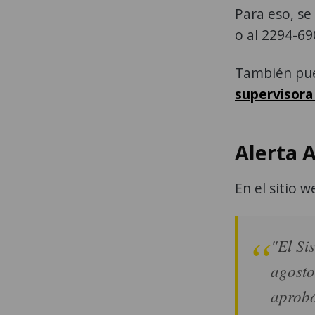
Para eso, s
o al 2294-690
También pue
supervisora
Alerta 
En el sitio 
"El Si
agosto
aprobó