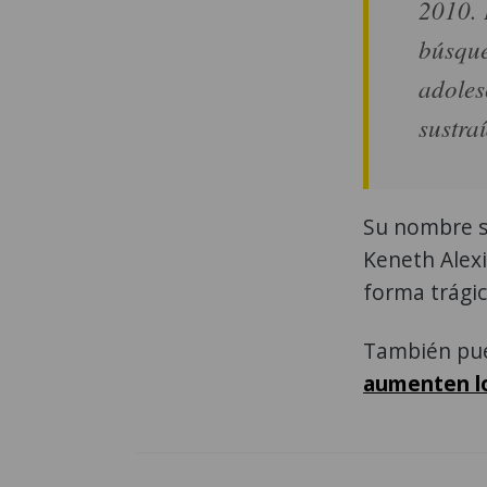
2010. 
búsque
adoles
sustra
Su nombre se
Keneth Alex
forma trágic
También pue
aumenten lo