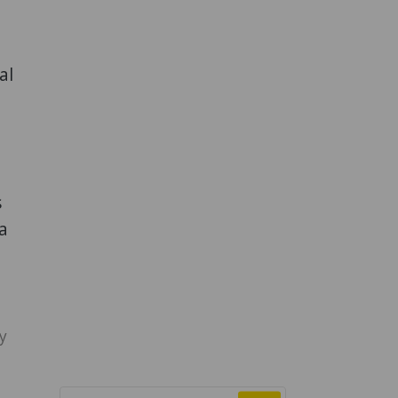
al
s
a
y