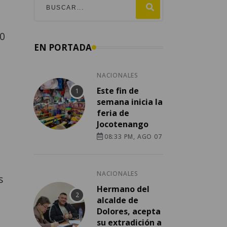
20
EN PORTADA
NACIONALES
Este fin de
semana inicia la
feria de
Jocotenango
08:33 PM, AGO 07
NACIONALES
s
Hermano del
alcalde de
Dolores, acepta
su extradición a