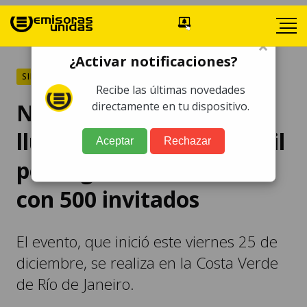
×
¿Activar notificaciones?
SIN CATEGORÍA
Recibe las últimas novedades
Neymar se lleva una
directamente en tu dispositivo.
lluvia de críticas en Brasil
Aceptar
Rechazar
por organizar una fiesta
con 500 invitados
El evento, que inició este viernes 25 de
diciembre, se realiza en la Costa Verde
de Río de Janeiro.