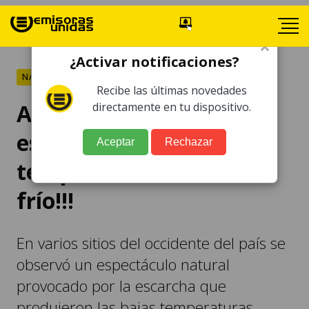
×
¿Activar notificaciones?
NACIONALES
Recibe las últimas novedades
Aquí amaneció con
directamente en tu dispositivo.
escarcha por las bajas
Aceptar
Rechazar
temperaturas, ¡¡¡Qué
frío!!!
En varios sitios del occidente del país se
observó un espectáculo natural
provocado por la escarcha que
produjeron las bajas temperaturas.