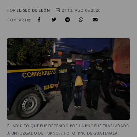
POR
ELISEO DE LEÓN
21:12, AGO 08 2026
COMPARTIR:
EL ADULTO QUE FUE DETENIDO POR LA PNC FUE TRASLADADO
A UN JUZGADO DE TURNO. / FOTO: PNC DE GUATEMALA.